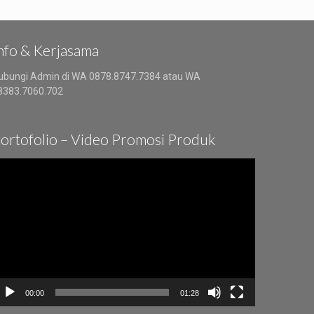
nfo & Kerjasama
ubungi Admin di WA 0878.8747.7384 atau WA
8383.7060.702
ortofolio – Video Promosi Produk
ideo
layer
00:00
01:28