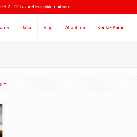
 0702
LavareDesign@gmail.com
ome
Jasa
Blog
About me
Kontak Kami
s