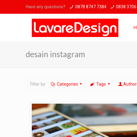
Have any questions?
0878 8747 7384
0838 3706
H
desain instagram
Filter by
Categories
Tags
Author