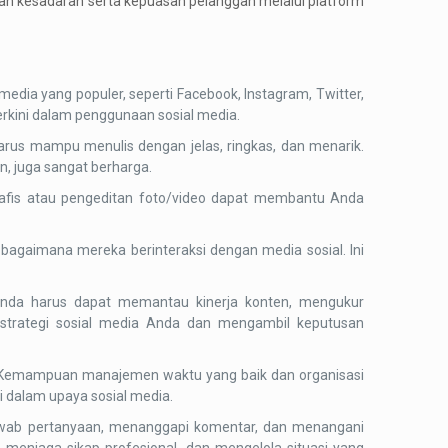
n kesadaran serta kepuasan pelanggan melalui platform
dia yang populer, seperti Facebook, Instagram, Twitter,
terkini dalam penggunaan sosial media.
arus mampu menulis dengan jelas, ringkas, dan menarik.
, juga sangat berharga.
 grafis atau pengeditan foto/video dapat membantu Anda
agaimana mereka berinteraksi dengan media sosial. Ini
Anda harus dapat memantau kinerja konten, mengukur
 strategi sosial media Anda dan mengambil keputusan
s. Kemampuan manajemen waktu yang baik dan organisasi
i dalam upaya sosial media.
jawab pertanyaan, menanggapi komentar, dan menangani