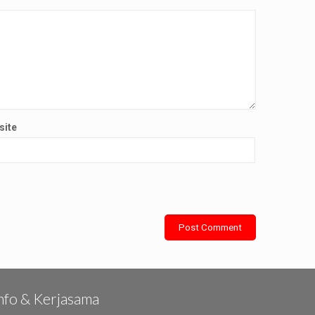
site
nfo & Kerjasama