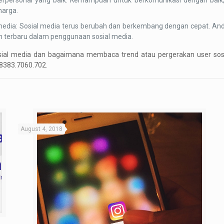
personal yang baik. Kemampuan untuk berkomunikasi dengan baik, m
harga.
dia: Sosial media terus berubah dan berkembang dengan cepat. Anda pe
en terbaru dalam penggunaan sosial media.
 via sosial media dan bagaimana membaca trend atau pergerakan user 
8383.7060.702.
August 4, 2018