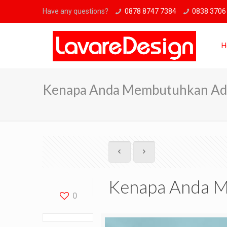
Have any questions?
0878 8747 7384
0838 3706
H
Kenapa Anda Membutuhkan Adm
Kenapa Anda M
0