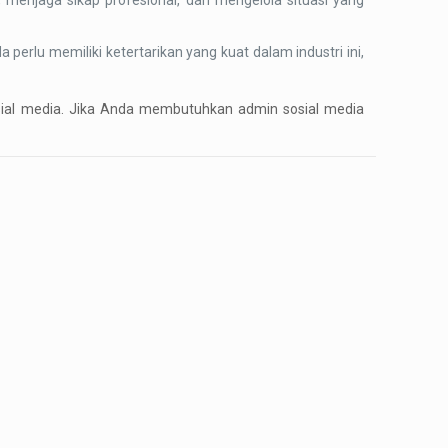
enjaga sikap profesional, dan mengelola situasi yang
rlu memiliki ketertarikan yang kuat dalam industri ini,
sosial media. Jika Anda membutuhkan admin sosial media