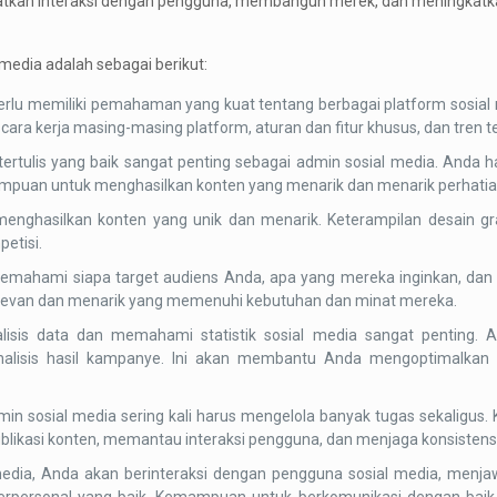
tkan interaksi dengan pengguna, membangun merek, dan meningkatka
media adalah sebagai berikut:
lu memiliki pemahaman yang kuat tentang berbagai platform sosial me
cara kerja masing-masing platform, aturan dan fitur khusus, dan tren 
rtulis yang baik sangat penting sebagai admin sosial media. Anda h
mpuan untuk menghasilkan konten yang menarik dan menarik perhatian
am menghasilkan konten yang unik dan menarik. Keterampilan desain
etisi.
ahami siapa target audiens Anda, apa yang mereka inginkan, dan b
evan dan menarik yang memenuhi kebutuhan dan minat mereka.
sis data dan memahami statistik sosial media sangat penting. 
nalisis hasil kampanye. Ini akan membantu Anda mengoptimalkan
in sosial media sering kali harus mengelola banyak tugas sekaligu
ublikasi konten, memantau interaksi pengguna, dan menjaga konsistens
media, Anda akan berinteraksi dengan pengguna sosial media, men