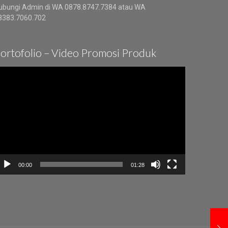
ubungi Admin di WA 0878.8747.7384 atau WA
8383.7060.702
ortofolio – Video Promosi Produk
ideo
layer
00:00
01:28