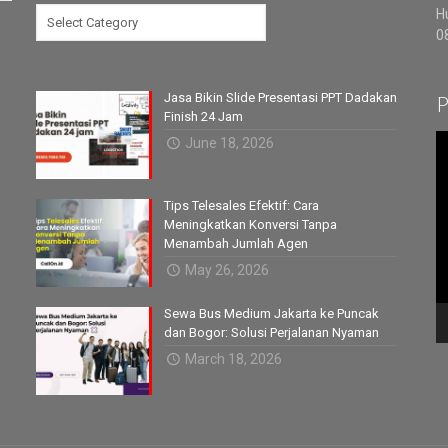
Categories
H
0
Jasa Bikin Slide Presentasi PPT Dadakan
P
Finish 24 Jam
V
June 18, 2026
P
Tips Telesales Efektif: Cara
Meningkatkan Konversi Tanpa
Menambah Jumlah Agen
May 26, 2026
Sewa Bus Medium Jakarta ke Puncak
dan Bogor: Solusi Perjalanan Nyaman
March 18, 2026