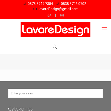
0878 8747 7384
0838 3706 0702
LavareDesign@gmail.com
Categories