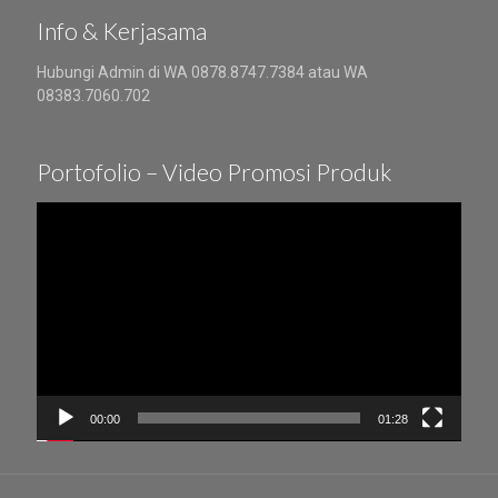
Info & Kerjasama
Hubungi Admin di WA 0878.8747.7384 atau WA
08383.7060.702
Portofolio – Video Promosi Produk
Video
Player
00:00
01:28