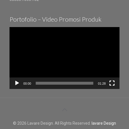
Portofolio – Video Promosi Produk
Video
Player
00:00
01:28
© 2026 Lavare Design. All Rights Reserved.
lavare Design