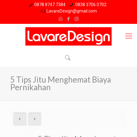
0878 8747 7384
0838 3706 0702
LavareDesign@gmail.com
5 Tips Jitu Menghemat Biaya
Pernikahan