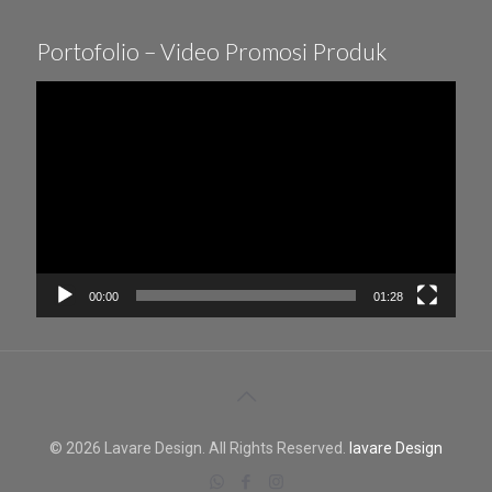
Portofolio – Video Promosi Produk
Video
Player
00:00
01:28
© 2026 Lavare Design. All Rights Reserved.
lavare Design