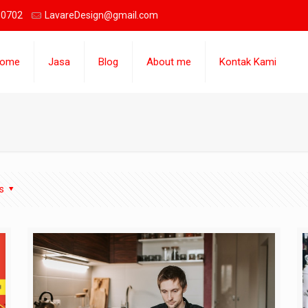
 0702
LavareDesign@gmail.com
ome
Jasa
Blog
About me
Kontak Kami
s