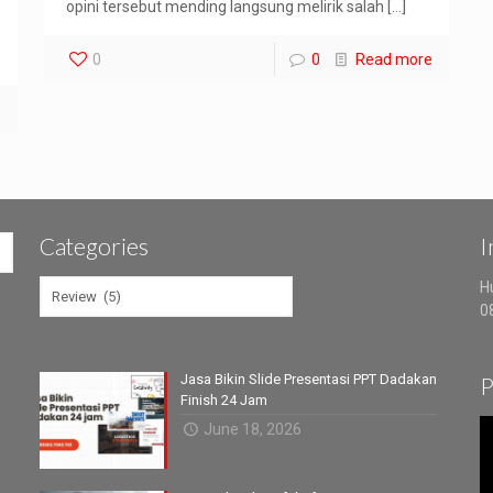
opini tersebut mending langsung melirik salah
[…]
0
0
Read more
e
Categories
I
Categories
H
0
Jasa Bikin Slide Presentasi PPT Dadakan
P
Finish 24 Jam
V
June 18, 2026
P