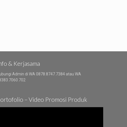
nfo & Kerjasama
ubungi Admin di WA 0878.8747.7384 atau WA
8383.7060.702
ortofolio – Video Promosi Produk
ideo
layer