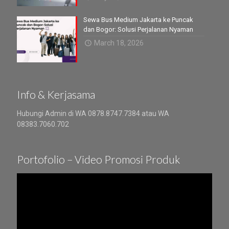
Sewa Bus Medium Jakarta ke Puncak
dan Bogor: Solusi Perjalanan Nyaman
March 18, 2026
Info & Kerjasama
Hubungi Admin di WA 0878.8747.7384 atau WA
08383.7060.702
Portofolio – Video Promosi Produk
Video
Player