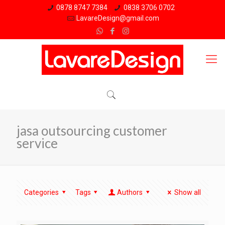
0878 8747 7384
0838 3706 0702
LavareDesign@gmail.com
jasa outsourcing customer
service
Categories
Tags
Authors
Show all