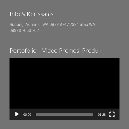
Info & Kerjasama
Hubungi Admin di WA 0878.8747.7384 atau WA
08383.7060.702
Portofolio – Video Promosi Produk
Video
Player
00:00
01:28