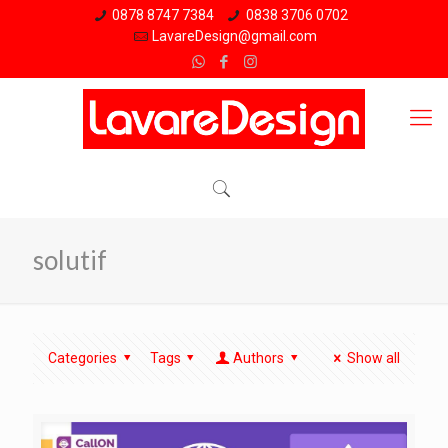
0878 8747 7384
0838 3706 0702
LavareDesign@gmail.com
solutif
Categories
Tags
Authors
Show all