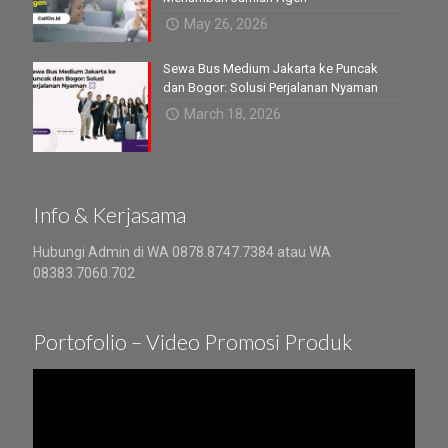
May 26, 2026
Sewa Bus Medium Jakarta ke Puncak
dan Bogor: Solusi Perjalanan Nyaman
March 18, 2026
Info & Kerjasama
Hubungi Admin di WA 0878.8747.7384 atau WA
08383.7060.702
Portofolio – Video Promosi Produk
Video
Player