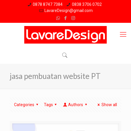
0878 8747 7384
0838 3706 0702
LavareDesign@gmail.com
jasa pembuatan website PT
Categories
Tags
Authors
Show all