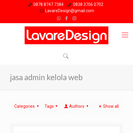
0878 8747 7384
0838 3706 0702
LavareDesign@gmail.com
jasa admin kelola web
Categories
Tags
Authors
Show all