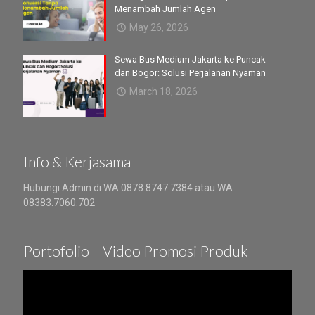
Menambah Jumlah Agen
May 26, 2026
Sewa Bus Medium Jakarta ke Puncak
dan Bogor: Solusi Perjalanan Nyaman
March 18, 2026
Info & Kerjasama
Hubungi Admin di WA 0878.8747.7384 atau WA
08383.7060.702
Portofolio – Video Promosi Produk
Video
Player