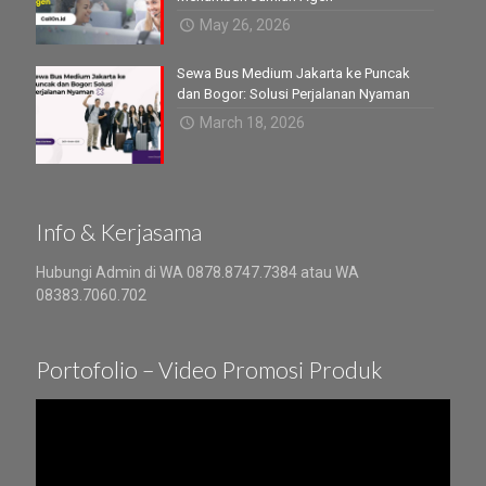
May 26, 2026
Sewa Bus Medium Jakarta ke Puncak
dan Bogor: Solusi Perjalanan Nyaman
March 18, 2026
Info & Kerjasama
Hubungi Admin di WA 0878.8747.7384 atau WA
08383.7060.702
Portofolio – Video Promosi Produk
Video
Player