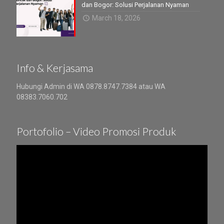
dan Bogor: Solusi Perjalanan Nyaman
March 18, 2026
Info & Kerjasama
Hubungi Admin di WA 0878.8747.7384 atau WA
08383.7060.702
Portofolio – Video Promosi Produk
Video
Player