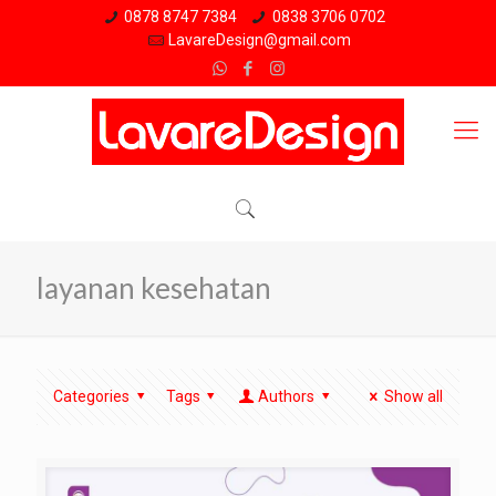
0878 8747 7384
0838 3706 0702
LavareDesign@gmail.com
layanan kesehatan
Categories
Tags
Authors
Show all