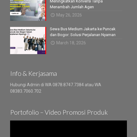
Meningkatkan Konversi Tanpa
Menambah Jumlah Agen
May 26, 2026
Sewa Bus Medium Jakarta ke Puncak
dan Bogor: Solusi Perjalanan Nyaman
March 18, 2026
Info & Kerjasama
Hubungi Admin di WA 0878.8747.7384 atau WA
08383.7060.702
Portofolio – Video Promosi Produk
Video
Player