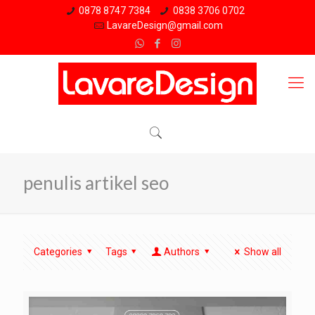
0878 8747 7384
0838 3706 0702
LavareDesign@gmail.com
penulis artikel seo
Categories
Tags
Authors
Show all