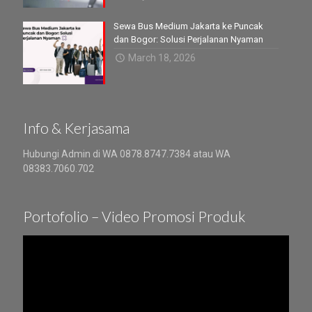
Sewa Bus Medium Jakarta ke Puncak
dan Bogor: Solusi Perjalanan Nyaman
March 18, 2026
Info & Kerjasama
Hubungi Admin di WA 0878.8747.7384 atau WA
08383.7060.702
Portofolio – Video Promosi Produk
Video
Player